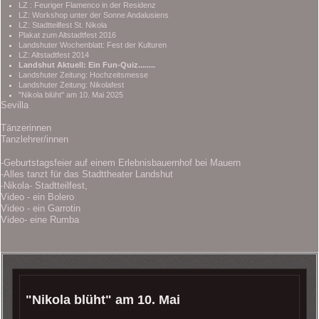
LZ : Feuriger Flamenco in der Residenz
LZ: Workshop unter der Sonne Andalusiens
LZ: Stadtteilfest St. Nikola
Plakat zum Altstadtfest 2016
Landshuter Wochenblatt: Fest der Kulturen
LZ: Altstadtfest 2014
Landshut Aktuell: Ein Fun-Quiz........
Landshuter Zeitung: Hochzeitsmesse
Landshuter Zeitung: Nikolafest
"Nikola blüht" am 10. Mai 2025
Sevilla
Tänzerinnen
Tanzlehrer/innen
-Geburtstagsfeier auf einem Erlebnisbauernhof bei Mauern
-Alles tanzt für das Stadttheater Landshut
-Nikola- Stadtteilfest,
Video - ein Bolero
Video - ein Garrotin
Video- eine Rumba
"Nikola blüht" am 10. Mai