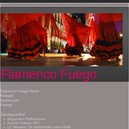
Flamenco Fuego
Flamenco Fuego Home
Kontakt
Impressum
Partner
Zeitungsartikel
Bürgerball in Pfeffenhausen
Fest der Kulturen 2017
LZ: Nikolafest: Ein Stadtteil feiert seine Vielfalt