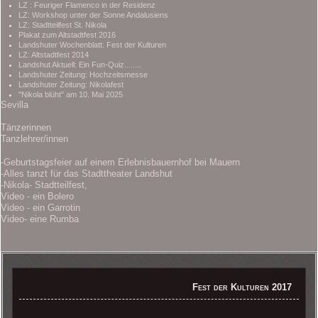
LZ : Feuriger Flamenco in der Residenz
LZ: Workshop unter der Sonne Andalusiens
LZ: Stadtteilfest St. Nikola
Plakat zum Altstadtfest 2016
Landshuter Wochenblatt: Fest der Kulturen
LZ: Altstadtfest 2014
Landshut Aktuell: Ein Fun-Quiz........
Landshuter Zeitung: Hochzeitsmesse
Landshuter Zeitung: Nikolafest
"Nikola blüht" am 10. Mai 2025
Sevilla
Tänzerinnen
Tanzlehrer/innen
-Geburtstagsfeier auf einem Erlebnisbauernhof bei Mauern
-Alles tanzt für das Stadttheater Landshut
-Nikola- Stadtteilfest,
Video - ein Bolero
Video - ein Garrotin
Video- eine Rumba
Fest der Kulturen 2017