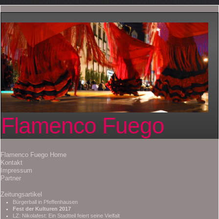
Flamenco Fuego
Flamenco Fuego Home
Kontakt
Impressum
Partner
Zeitungsartikel
Bürgerball in Pfeffenhausen
Fest der Kulturen 2017
LZ: Nikolafest: Ein Stadtteil feiert seine Vielfalt